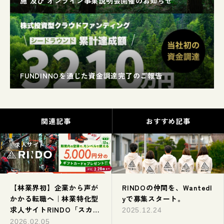
施 及び オンライン事業説明会開催のお知らせ
FUNDINNOを通じた資金調達完了のご報告
関連記事
おすすめ記事
【林業界初】企業から声が
RINDOの仲間を、Wantedl
かかる転職へ｜林業特化型
yで募集スタート。
求人サイトRINDO「スカウ
2025.12.24
ト機能」が新リリース致し
2026.02.05