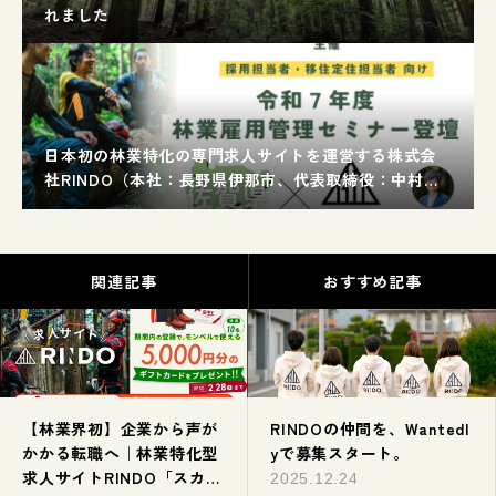
れました
日本初の林業特化の専門求人サイトを運営する株式会
社RINDO（本社：長野県伊那市、代表取締役：中村
就、以下、当社）は、佐賀県森林整備担い手育成基金
が主催する採用担当者・移住定住担当者へ向けた「令
和7年度林業雇用管理セミナー」に、登壇いたしまし
た。
関連記事
おすすめ記事
【林業界初】企業から声が
RINDOの仲間を、Wantedl
かかる転職へ｜林業特化型
yで募集スタート。
求人サイトRINDO「スカウ
2025.12.24