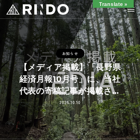
Translate »
お知らせ
【メディア掲載】「長野県
経済月報10月号」に、当社
代表の寄稿記事が掲載され
ました。
2025.10.10